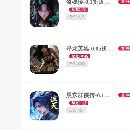
盗魂传-0.1折道士下山-混服
首冲0
续充0.1折
充值0.1折
寻龙英雄-0.05折盗墓免费版-绿色服
首冲0
续充0.05折
充值0.05折
辰东群侠传-0.1折荒天帝版-绿色服
首冲0
续充0.1折
充值0.1折